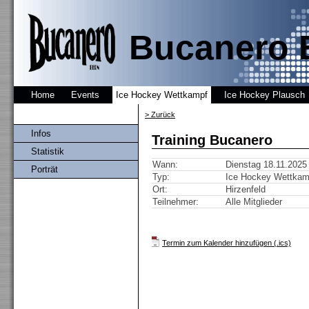
Bucanero 
Home
Events
Ice Hockey Wettkampf
Ice Hockey Plausch
> Zurück
Infos
Training Bucanero
Statistik
Wann:
Dienstag 18.11.2025 
Porträt
Typ:
Ice Hockey Wettkam
Ort:
Hirzenfeld
Teilnehmer:
Alle Mitglieder
Termin zum Kalender hinzufügen (.ics)